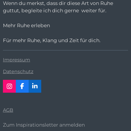
Wenn du merkst, dass dir diese Art von Ruhe
guttut, begleite ich dich gerne weiter für.
Mehr Ruhe erleben
Für mehr Ruhe, Klang und Zeit für dich.
Impressum
Datenschutz
I
F
L
n
a
i
s
c
n
t
e
k
AGB
a
b
e
g
o
d
r
o
I
Zum Inspirationsletter anmelden
a
k
n