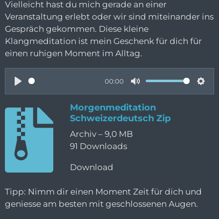
Vielleicht hast du mich gerade an einer
Veranstaltung erlebt oder wir sind miteinander ins
Gespräch gekommen. Diese kleine
Klangmeditation ist mein Geschenk für dich für
einen ruhigen Moment im Alltag.
00:00
P
M
S
l
u
e
Morgenmeditation
Schweizerdeutsch Zip
a
t
t
y
e
t
Archiv – 9,0 MB
91 Downloads
i
n
Download
g
s
Tipp: Nimm dir einen Moment Zeit für dich und
geniesse am besten mit geschlossenen Augen.