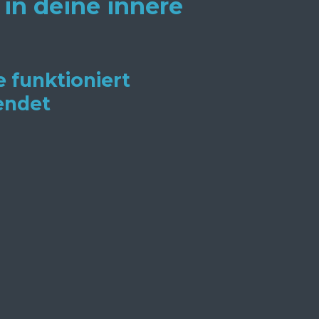
in deine innere
 funktioniert
endet