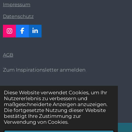
Impressum
Datenschutz
I
F
L
n
a
i
s
c
n
t
e
k
AGB
a
b
e
g
o
d
r
o
I
Zum Inspirationsletter anmelden
a
k
n
m
Diese Website verwendet Cookies, um Ihr
Nutzererlebnis zu verbessern und
maßgeschneiderte Anzeigen anzuzeigen.
Die fortgesetzte Nutzung dieser Website
© 2023 - 2026 Claudia Hablützel
bestätigt Ihre Zustimmung zur
Verwendung von Cookies.