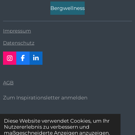
Bergwellness
Impressum
Datenschutz
I
F
L
n
a
i
s
c
n
t
e
k
AGB
a
b
e
g
o
d
r
o
I
Zum Inspirationsletter anmelden
a
k
n
m
Diese Website verwendet Cookies, um Ihr
Nutzererlebnis zu verbessern und
maßgeschneiderte Anzeigen anzuzeigen.