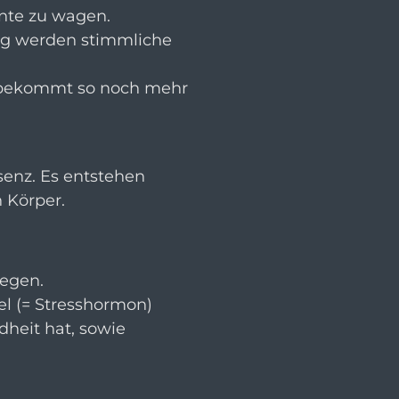
nte zu wagen.
tig werden stimmliche
d bekommt so noch mehr
äsenz. Es entstehen
 Körper.
legen.
el (= Stresshormon)
dheit hat, sowie